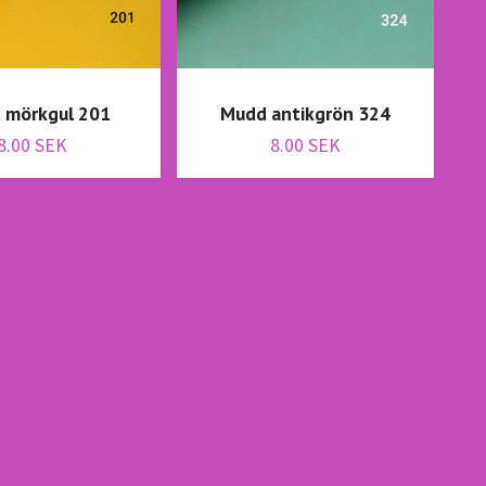
 mörkgul 201
Mudd antikgrön 324
M
8.00 SEK
8.00 SEK