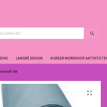
DINE
LANGRÉ DESIGN
KURSER WORKSHOP AKTIVITETE
jeansblå 706