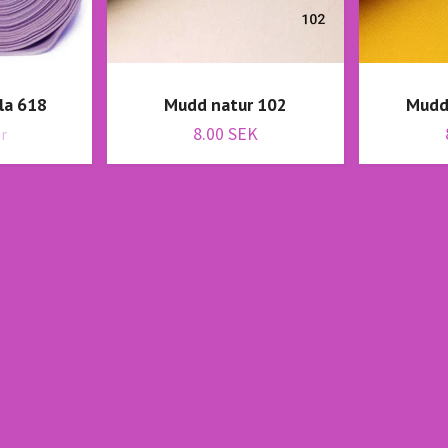
la 618
Mudd natur 102
Mudd
8.00 SEK
er