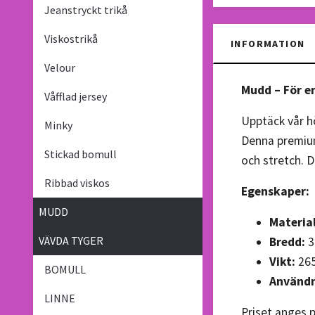
Jeanstryckt trikå
Viskostrikå
INFORMATION
Velour
Mudd – För en
Våfflad jersey
Upptäck vår hö
Minky
Denna premium
Stickad bomull
och stretch. D
Ribbad viskos
Egenskaper:
MUDD
Material
VÄVDA TYGER
Bredd:
3
Vikt:
265
BOMULL
Använd
LINNE
Priset anges p