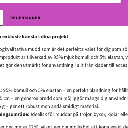
RECENSIONER
 exklusiv känsla i dina projekt
gkvalitativa mudd som är det perfekta valet för dig som söke
produkt är tillverkad av 95% mjuk bomull och 5% elastan, vi
et gör den utmärkt för användning i allt från kläder till acces
:
95% bomull och 5% elastan – en perfekt blandning för hållba
5 cm – en generös bredd som möjliggör mångsidig användni
 g – ger ett robust men ändå smidigt material.
ningsområde:
Idealisk för muddar på tröjor, byxor, kjolar e
er decimeter (DM), vilket ger dig möjlighet att köpa exakt d