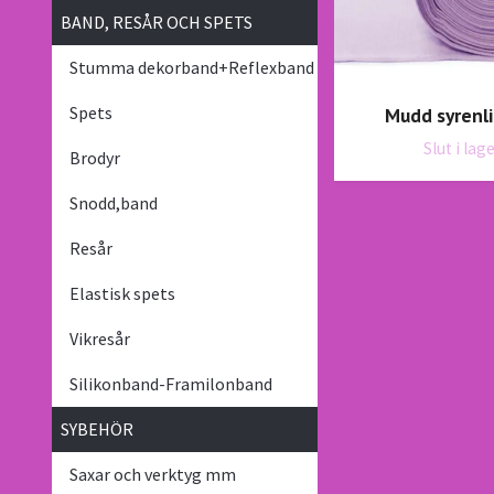
BAND, RESÅR OCH SPETS
Stumma dekorband+Reflexband
Spets
Mudd syrenli
Slut i lag
Brodyr
Snodd,band
Resår
Elastisk spets
Vikresår
Silikonband-Framilonband
SYBEHÖR
Saxar och verktyg mm