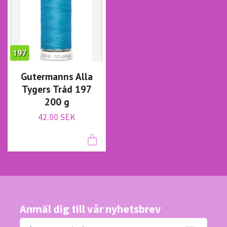
Gutermanns Alla
Tygers Tråd 197
200 g
42.00 SEK
Anmäl dig till vår nyhetsbrev