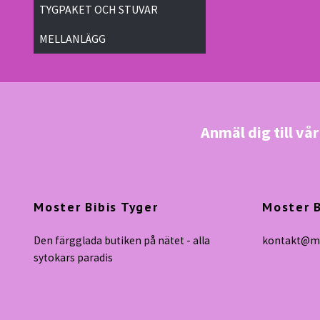
TYGPAKET OCH STUVAR
MELLANLÄGG
Anmäl dig till vå
Moster Bibis Tyger
Moster B
Den färgglada butiken på nätet - alla
kontakt@mo
sytokars paradis