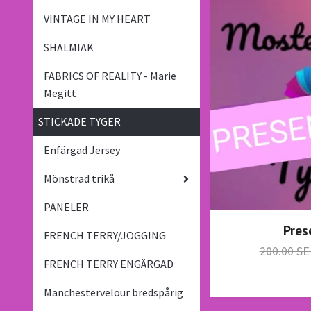
VINTAGE IN MY HEART
SHALMIAK
FABRICS OF REALITY - Marie
Megitt
STICKADE TYGER
Enfärgad Jersey
Mönstrad trikå
PANELER
Pres
FRENCH TERRY/JOGGING
200.00 S
FRENCH TERRY ENGÄRGAD
Manchestervelour bredspårig