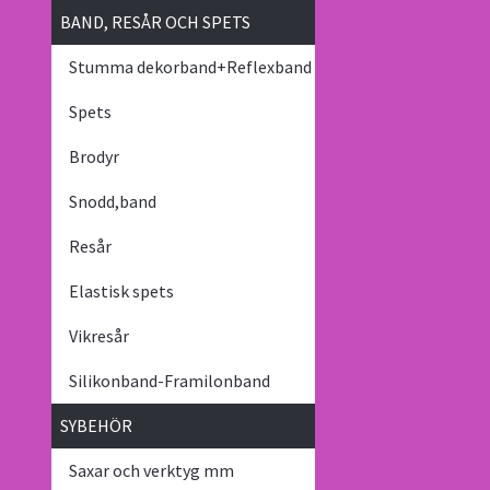
BAND, RESÅR OCH SPETS
Stumma dekorband+Reflexband
Spets
Brodyr
Snodd,band
Resår
Elastisk spets
Vikresår
Silikonband-Framilonband
SYBEHÖR
Saxar och verktyg mm