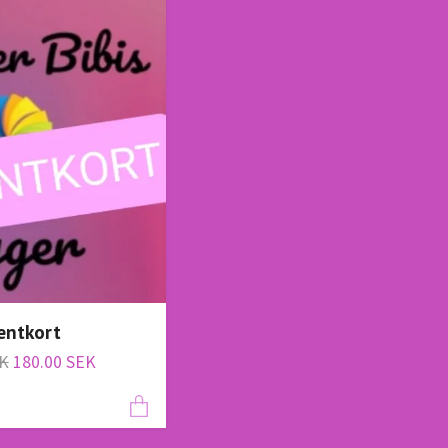
entkort
EK
180.00 SEK