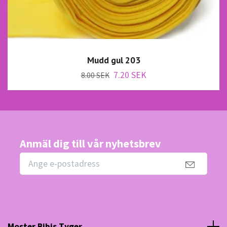
Mudd gul 203
7.20 SEK
8.00 SEK
Anmäl dig till vår nyhetsbrev
Moster Bibis Tyger