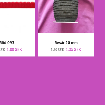
Röd 093
Resår 20 mm
S
1.80 SEK
1.35 SEK
SEK
1.50 SEK