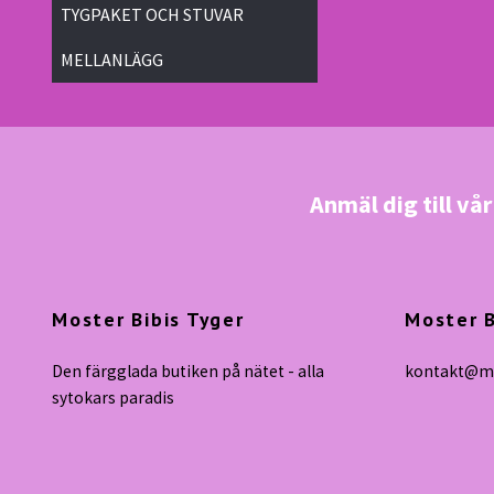
TYGPAKET OCH STUVAR
MELLANLÄGG
Anmäl dig till vå
Moster Bibis Tyger
Moster B
Den färgglada butiken på nätet - alla
kontakt@mo
sytokars paradis