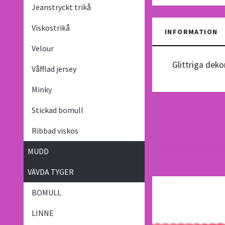
Jeanstryckt trikå
Viskostrikå
INFORMATION
Velour
Glittriga dek
Våfflad jersey
Minky
Stickad bomull
Ribbad viskos
MUDD
VÄVDA TYGER
BOMULL
LINNE