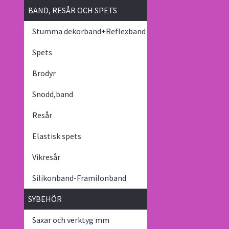
BAND, RESÅR OCH SPETS
Stumma dekorband+Reflexband
Spets
Brodyr
Snodd,band
Resår
Elastisk spets
Vikresår
Silikonband-Framilonband
SYBEHÖR
Saxar och verktyg mm