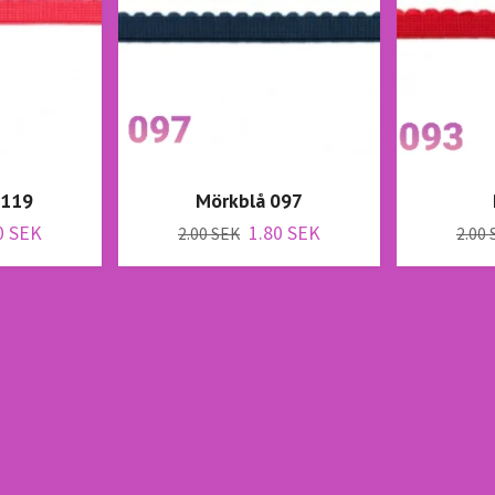
 119
Mörkblå 097
0 SEK
1.80 SEK
2.00 SEK
2.00 