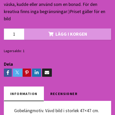
väska, kudde eller använd som en bonad. För den
kreativa finns inga begränsningar:)Priset gäller för en
bild
LÄGG I KORGEN
Lagersaldo:
1
Dela
INFORMATION
RECENSIONER
Gobelängmotiv. Vävd bild i storlek 47×47 cm.