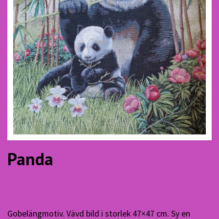
Panda
150.00 SEK
Gobelängmotiv. Vävd bild i storlek 47×47 cm. Sy en