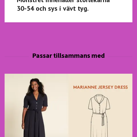
30-54 och sys i vävt tyg.