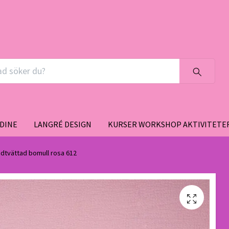
DINE
LANGRÉ DESIGN
KURSER WORKSHOP AKTIVITETE
dtvättad bomull rosa 612