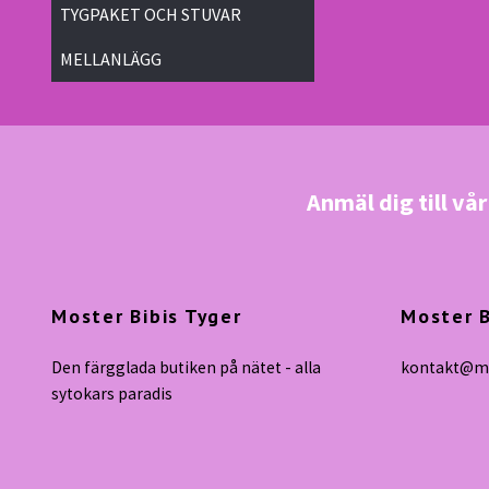
TYGPAKET OCH STUVAR
MELLANLÄGG
Anmäl dig till vå
Moster Bibis Tyger
Moster B
Den färgglada butiken på nätet - alla
kontakt@mo
sytokars paradis