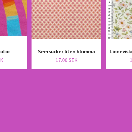
rutor
Seersucker liten blomma
Linnevisk
EK
17.00 SEK