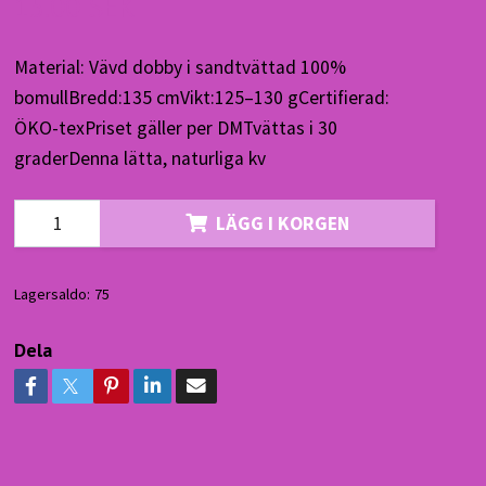
15.00 SEK
Material: Vävd dobby i sandtvättad 100%
bomullBredd:135 cmVikt:125–130 gCertifierad:
ÖKO-texPriset gäller per DMTvättas i 30
graderDenna lätta, naturliga kv
LÄGG I KORGEN
Lagersaldo:
75
Dela