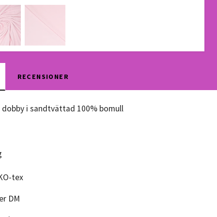
RECENSIONER
d dobby i sandtvättad 100% bomull
g
ÖKO-tex
per DM