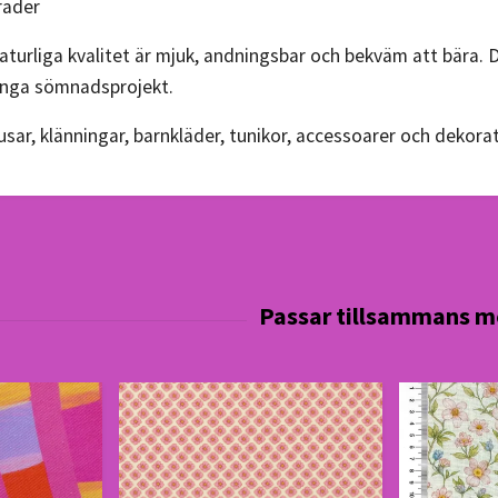
rader
aturliga kvalitet är mjuk, andningsbar och bekväm att bära. D
ånga sömnadsprojekt.
usar, klänningar, barnkläder, tunikor, accessoarer och dekorat