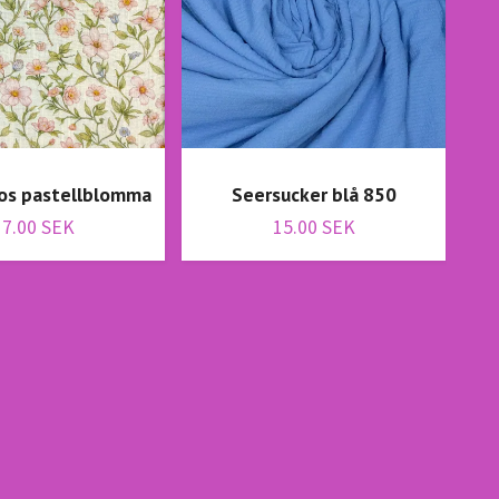
os pastellblomma
Seersucker blå 850
17.00 SEK
15.00 SEK