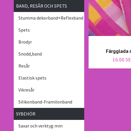
BAND, RESÅR OCH SPETS
Stumma dekorband+Reflexband
Spets
Brodyr
Färgglada 
Snodd,band
16.00 S
Resår
Elastisk spets
Vikresår
Silikonband-Framilonband
SYBEHÖR
Saxar och verktyg mm