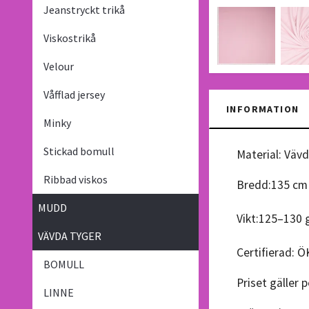
Jeanstryckt trikå
Viskostrikå
Velour
Våfflad jersey
INFORMATION
Minky
Stickad bomull
Material: Väv
Ribbad viskos
Bredd:
135 cm
MUDD
Vikt:
125–130 
VÄVDA TYGER
Certifierad: 
BOMULL
Priset gäller 
LINNE