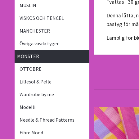
Tvättas i 30 g
MUSLIN
Denna lätta, n
VISKOS OCH TENCEL
bastyg för m
MANCHESTER
Lämplig för bl
Övriga vävda tyger
MÖNSTER
OTTOBRE
Lillesol & Pelle
Wardrobe by me
Modelli
Needle & Thread Patterns
Fibre Mood