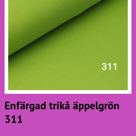
Enfärgad trikå äppelgrön
311
13.00 SEK