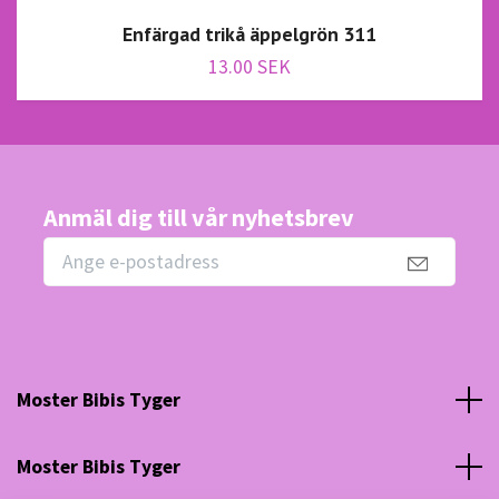
Enfärgad trikå äppelgrön 311
13.00 SEK
Anmäl dig till vår nyhetsbrev
Moster Bibis Tyger
Moster Bibis Tyger