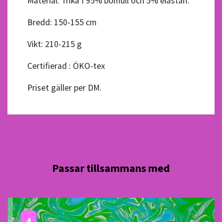
Material: Trikå I 95% bomull och 5% elastan.
Bredd: 150-155 cm
Vikt: 210-215 g
Certifierad : ÖKO-tex
Priset gäller per DM.