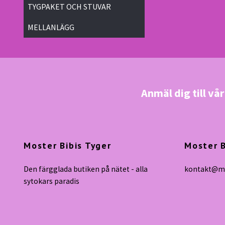
TYGPAKET OCH STUVAR
MELLANLÄGG
Anmäl dig till vå
Moster Bibis Tyger
Moster B
Den färgglada butiken på nätet - alla
kontakt@mo
sytokars paradis