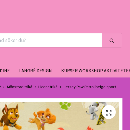
DINE
LANGRÉ DESIGN
KURSER WORKSHOP AKTIVITETE
R
Mönstrad trikå
Licenstrikå
Jersey Paw Patrol beige sport