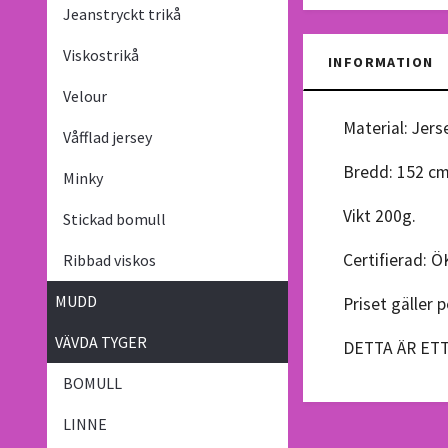
Jeanstryckt trikå
Viskostrikå
INFORMATION
Velour
Material: Jers
Våfflad jersey
Bredd: 152 c
Minky
Vikt 200g.
Stickad bomull
Certifierad: Ö
Ribbad viskos
MUDD
Priset gäller 
VÄVDA TYGER
DETTA ÄR ET
BOMULL
LINNE