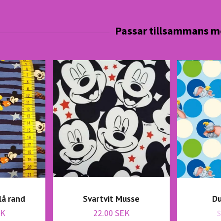
å rand
Svartvit Musse
Du
EK
22.00 SEK
S