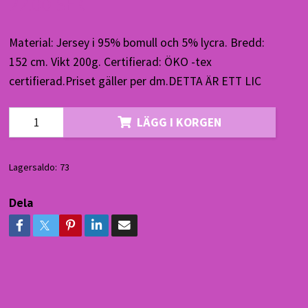
22.00 SEK
Material: Jersey i 95% bomull och 5% lycra. Bredd:
152 cm. Vikt 200g. Certifierad: ÖKO -tex
certifierad.Priset gäller per dm.DETTA ÄR ETT LIC
LÄGG I KORGEN
Lagersaldo:
73
Dela