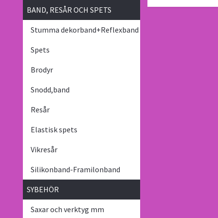
BAND, RESÅR OCH SPETS
Stumma dekorband+Reflexband
Spets
Brodyr
Snodd,band
Resår
Elastisk spets
Vikresår
Silikonband-Framilonband
SYBEHÖR
Saxar och verktyg mm