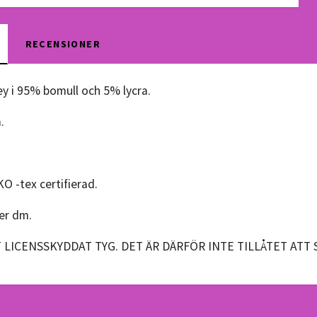
RECENSIONER
ey i 95% bomull och 5% lycra.
m.
KO -tex certifierad.
per dm.
T LICENSSKYDDAT TYG. DET ÄR DÄRFÖR INTE TILLÅTET ATT