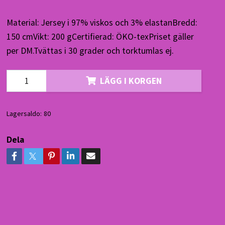
Material: Jersey i 97% viskos och 3% elastanBredd:
150 cmVikt: 200 gCertifierad: ÖKO-texPriset gäller
per DM.Tvättas i 30 grader och torktumlas ej.
LÄGG I KORGEN
Lagersaldo:
80
Dela