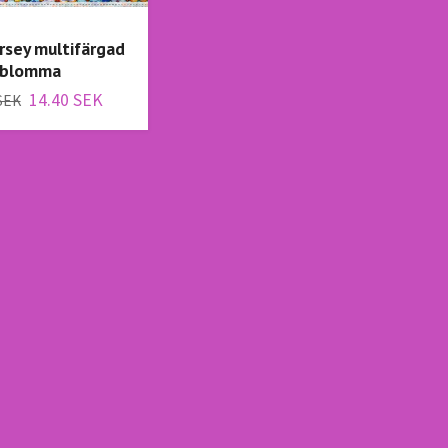
rsey multifärgad
blomma
14.40 SEK
SEK