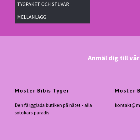
TYGPAKET OCH STUVAR
MELLANLÄGG
Anmäl dig till vå
Moster Bibis Tyger
Moster B
Den färgglada butiken på nätet - alla
kontakt@mo
sytokars paradis