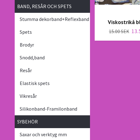
BAND, RESÅR OCH SPETS
Stumma dekorband+Reflexband
Viskostrikå 
13.
15.00 SEK
Spets
Brodyr
Snodd,band
Resår
Elastisk spets
Vikresår
Silikonband-Framilonband
SYBEHÖR
Saxar och verktyg mm