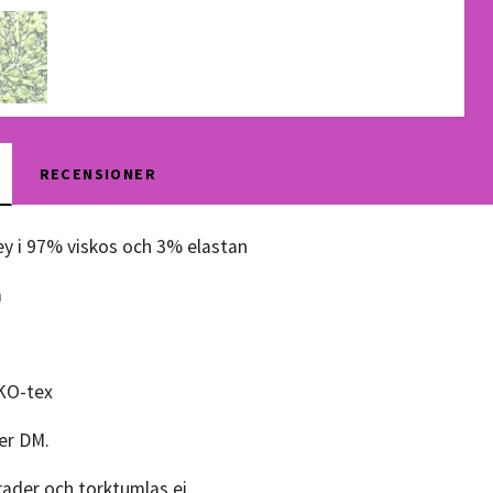
RECENSIONER
ey i 97% viskos och 3% elastan
m
ÖKO-tex
per DM.
rader och torktumlas ej.