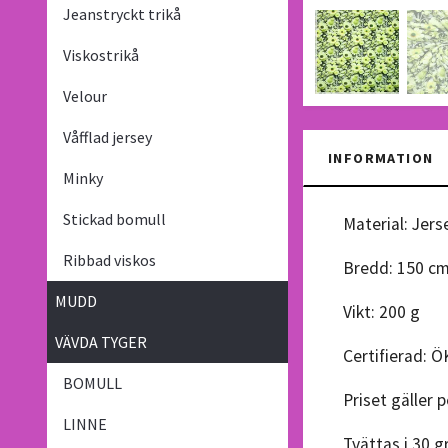
Jeanstryckt trikå
Viskostrikå
Velour
Våfflad jersey
INFORMATION
Minky
Stickad bomull
Material: Jers
Ribbad viskos
Bredd: 150 c
MUDD
Vikt: 200 g
VÄVDA TYGER
Certifierad: 
BOMULL
Priset gäller 
LINNE
Tvättas i 30 g