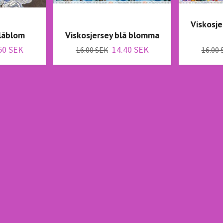
Viskosje
blåblom
Viskosjersey blå blomma
50 SEK
14.40 SEK
16.00 SEK
16.00 