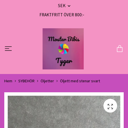
SEK
FRAKTFRITT ÖVER 800:-
Hem
SYBEHÖR
Öljetter
Öljett med stenar svart