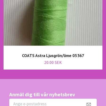
COATS Astra Ljusgrön/lime 05367
20.00 SEK
Anmäl dig till vår nyhetsbrev