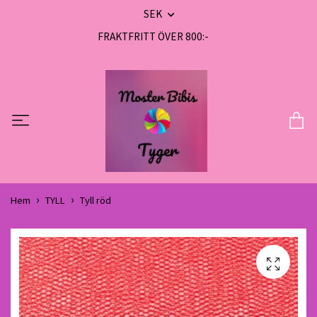
SEK
FRAKTFRITT ÖVER 800:-
Hem
TYLL
Tyll röd