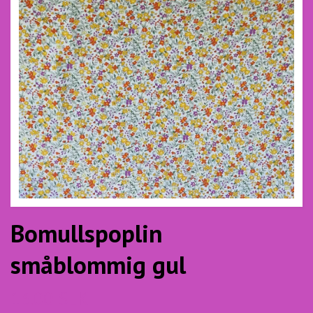
Bomullspoplin
småblommig gul
13.00 SEK