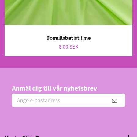
Bomullsbatist lime
8.00 SEK
Anmäl dig till vår nyhetsbrev