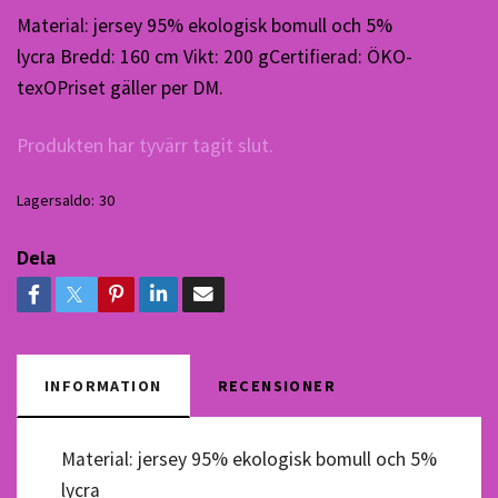
Material: jersey 95% ekologisk bomull och 5%
lycra Bredd: 160 cm Vikt: 200 gCertifierad: ÖKO-
texOPriset gäller per DM.
Produkten har tyvärr tagit slut.
Lagersaldo:
30
Dela
INFORMATION
RECENSIONER
Material: jersey 95% ekologisk bomull och 5%
lycra