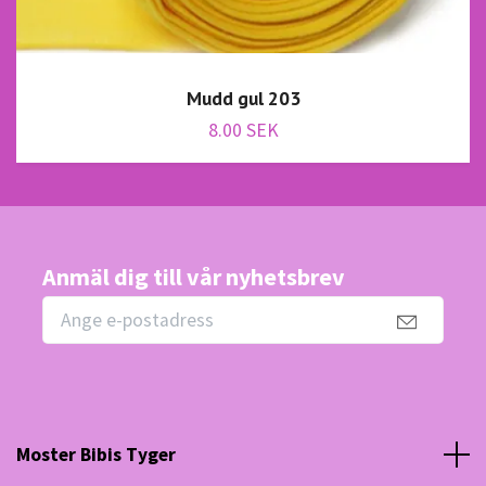
Mudd gul 203
8.00 SEK
Anmäl dig till vår nyhetsbrev
Moster Bibis Tyger