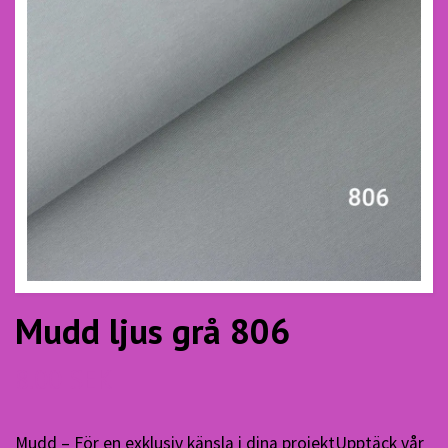
Mudd ljus grå 806
8.00 SEK
Mudd – För en exklusiv känsla i dina projektUpptäck vår