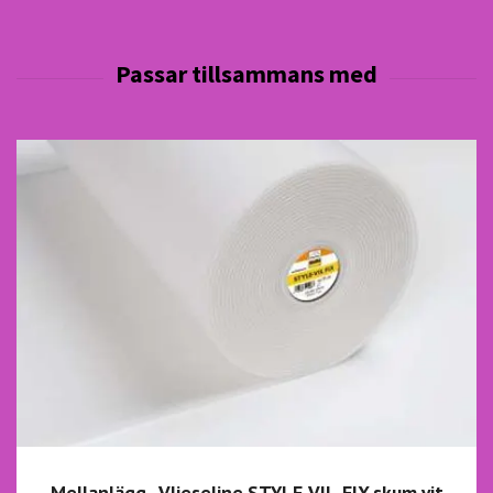
Mellanlägg - Vlieseline STYLE-VIL-FIX skum vit