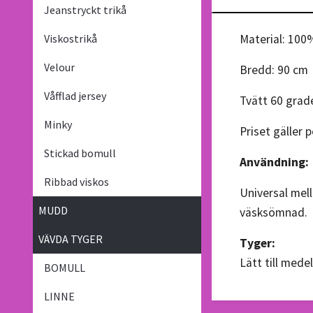
Jeanstryckt trikå
Viskostrikå
Material: 100
Velour
Bredd: 90 cm
Våfflad jersey
Tvätt 60 grad
Minky
Priset gäller 
Stickad bomull
Användning:
Ribbad viskos
Universal mell
MUDD
väsksömnad. E
VÄVDA TYGER
Tyger:
Lätt till medel
BOMULL
LINNE