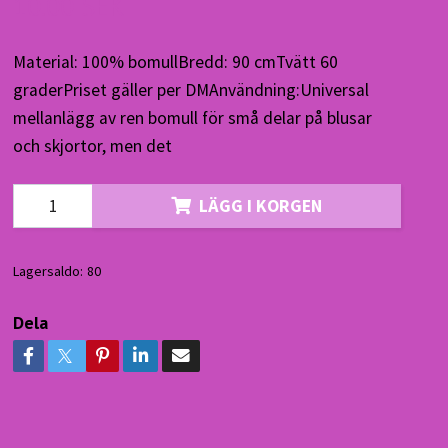
10.00 SEK
Material: 100% bomullBredd: 90 cmTvätt 60
graderPriset gäller per DMAnvändning:Universal
mellanlägg av ren bomull för små delar på blusar
och skjortor, men det
LÄGG I KORGEN
Lagersaldo:
80
Dela