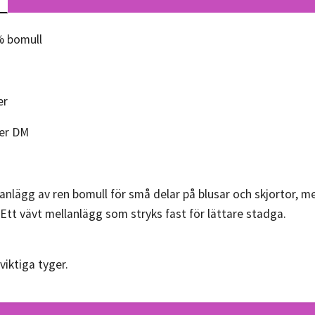
% bomull
er
per DM
anlägg av ren bomull för små delar på blusar och skjortor, 
tt vävt mellanlägg som stryks fast för lättare stadga.
viktiga tyger.