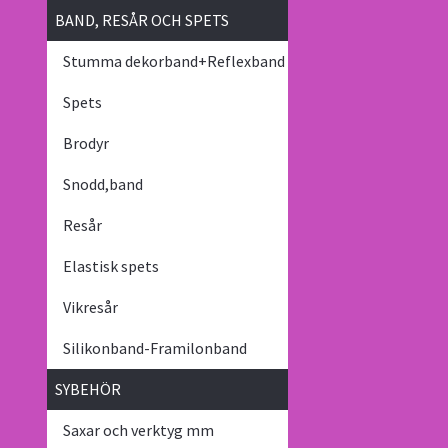
BAND, RESÅR OCH SPETS
Stumma dekorband+Reflexband
Spets
Brodyr
Snodd,band
Resår
Elastisk spets
Vikresår
Silikonband-Framilonband
SYBEHÖR
Saxar och verktyg mm