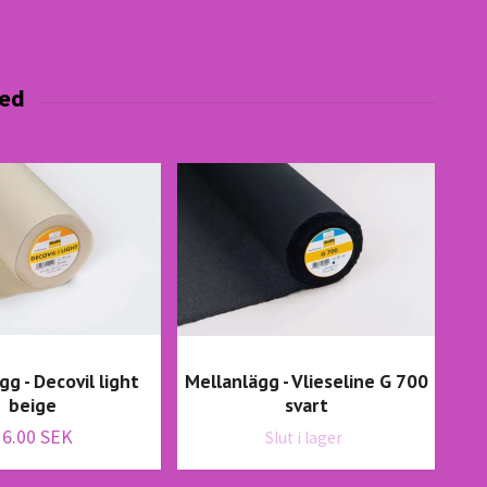
g - Decovil light
Mellanlägg - Vlieseline G 700
beige
svart
16.00 SEK
Slut i lager